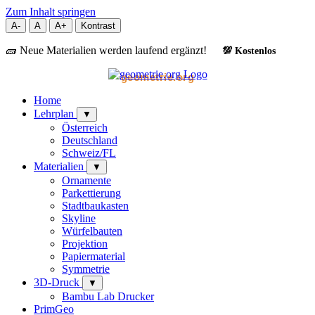
Zum Inhalt springen
A-
A
A+
Kontrast
🧱 Neue Materialien werden laufend ergänzt!
💯 Kostenlos
geometrie.org
Home
Lehrplan
▼
Österreich
Deutschland
Schweiz/FL
Materialien
▼
Ornamente
Parkettierung
Stadtbaukasten
Skyline
Würfelbauten
Projektion
Papiermaterial
Symmetrie
3D-Druck
▼
Bambu Lab Drucker
PrimGeo