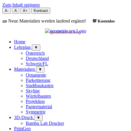
Zum Inhalt springen
A-
A
A+
Kontrast
🧱 Neue Materialien werden laufend ergänzt!
💯 Kostenlos
geometrie.org
Home
Lehrplan
▼
Österreich
Deutschland
Schweiz/FL
Materialien
▼
Ornamente
Parkettierung
Stadtbaukasten
Skyline
Würfelbauten
Projektion
Papiermaterial
Symmetrie
3D-Druck
▼
Bambu Lab Drucker
PrimGeo