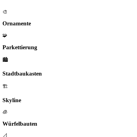
🎨
Ornamente
🧩
Parkettierung
🏙️
Stadtbaukasten
🏗️
Skyline
🧊
Würfelbauten
📐