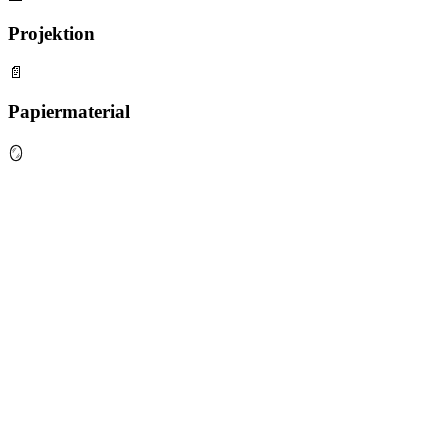
Projektion
📄
Papiermaterial
🪞
Symmetrie