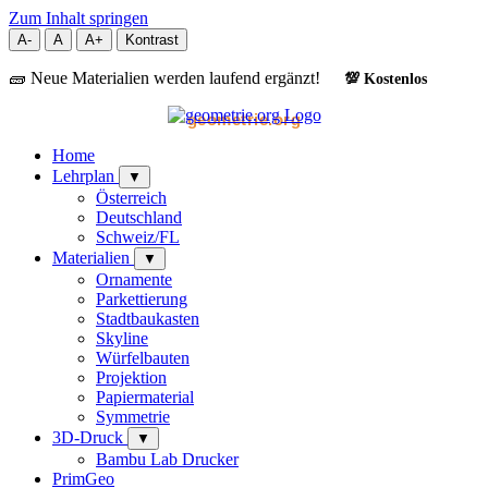
Zum Inhalt springen
A-
A
A+
Kontrast
🧱 Neue Materialien werden laufend ergänzt!
💯 Kostenlos
geometrie.org
Home
Lehrplan
▼
Österreich
Deutschland
Schweiz/FL
Materialien
▼
Ornamente
Parkettierung
Stadtbaukasten
Skyline
Würfelbauten
Projektion
Papiermaterial
Symmetrie
3D-Druck
▼
Bambu Lab Drucker
PrimGeo