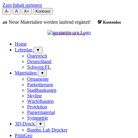
Zum Inhalt springen
A-
A
A+
Kontrast
🧱 Neue Materialien werden laufend ergänzt!
💯 Kostenlos
geometrie.org
Home
Lehrplan
▼
Österreich
Deutschland
Schweiz/FL
Materialien
▼
Ornamente
Parkettierung
Stadtbaukasten
Skyline
Würfelbauten
Projektion
Papiermaterial
Symmetrie
3D-Druck
▼
Bambu Lab Drucker
PrimGeo